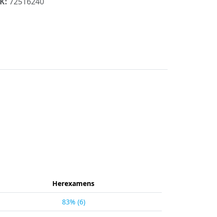
K:
72516240
Herexamens
83% (6)